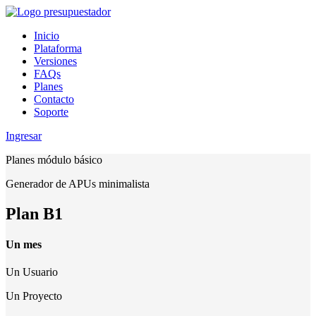
Inicio
Plataforma
Versiones
FAQs
Planes
Contacto
Soporte
Ingresar
Planes módulo básico
Generador de APUs minimalista
Plan B1
Un mes
Un Usuario
Un Proyecto